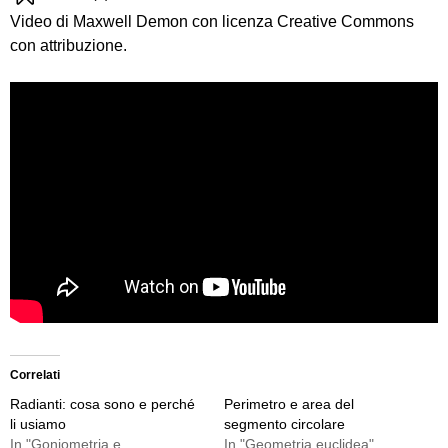
Video di Maxwell Demon con licenza Creative Commons
con attribuzione.
Correlati
Radianti: cosa sono e perché
Perimetro e area del
li usiamo
segmento circolare
In "Goniometria e
In "Geometria euclidea"