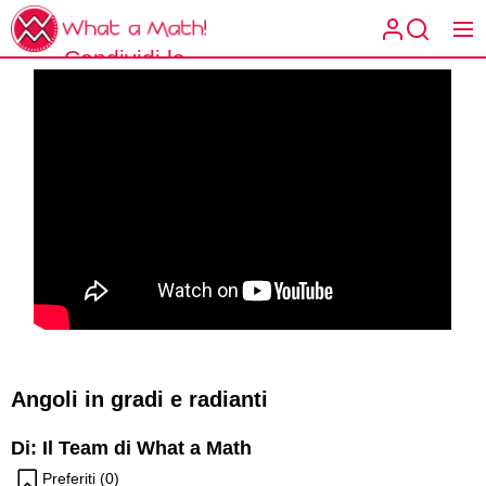
Skip
What
to
a
Condividi la
the
What a
Math!
matematica
content
Math!
spiegata a
modo tuo.
Angoli in gradi e radianti
Di: Il Team di What a Math
Preferiti (
0
)