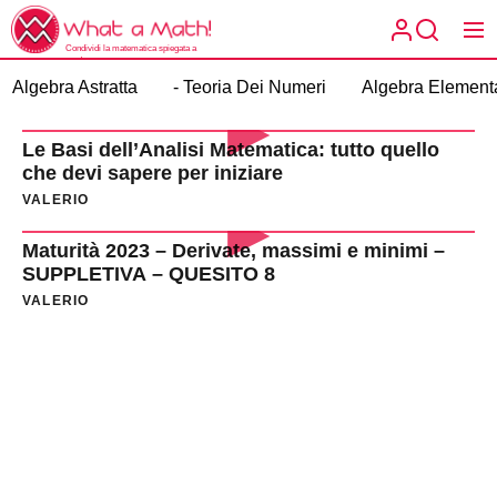
Skip
What
to
a
Condividi la matematica spiegata a
the
modo tuo.
What a
Math!
Algebra Astratta
- Teoria Dei Numeri
Algebra Element
content
Math!
Le Basi dell’Analisi Matematica: tutto quello
che devi sapere per iniziare
VALERIO
Maturità 2023 – Derivate, massimi e minimi –
SUPPLETIVA – QUESITO 8
VALERIO