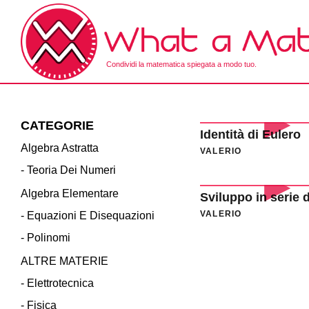
Skip
to
the
content
Condividi la matematica spiegata a modo tuo.
What a Math!
CATEGORIE
Identità di Eulero
Algebra Astratta
VALERIO
- Teoria Dei Numeri
Algebra Elementare
Sviluppo in serie d
VALERIO
- Equazioni E Disequazioni
- Polinomi
ALTRE MATERIE
- Elettrotecnica
- Fisica