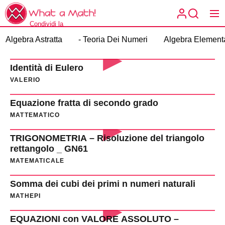
Skip
What
to
a
Condividi la
the
What a
Math!
matematica spiegata
Algebra Astratta
- Teoria Dei Numeri
Algebra Element
content
a modo tuo.
Math!
Identità di Eulero
VALERIO
Equazione fratta di secondo grado
MATTEMATICO
TRIGONOMETRIA – Risoluzione del triangolo
rettangolo _ GN61
MATEMATICALE
Somma dei cubi dei primi n numeri naturali
MATHEPI
EQUAZIONI con VALORE ASSOLUTO –