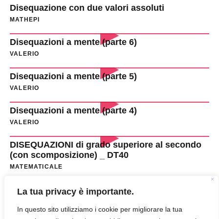
Disequazione con due valori assoluti
MATHEPI
Disequazioni a mente (parte 6)
VALERIO
Disequazioni a mente (parte 5)
VALERIO
Disequazioni a mente (parte 4)
VALERIO
DISEQUAZIONI di grado superiore al secondo
(con scomposizione) _ DT40
MATEMATICALE
DISEQUAZIONI di grado superiore al secondo
La tua privacy è importante.
(con scomposizione) _ DT35
In questo sito utilizziamo i cookie per migliorare la tua
MATEMATICALE