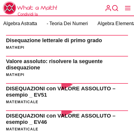
Skip
What
to
a
Condividi la
the
What a
Math!
matematica spiegata
Algebra Astratta
- Teoria Dei Numeri
Algebra Element
content
a modo tuo.
Math!
Disequazione letterale di primo grado
MATHEPI
Valore assoluto: risolvere la seguente
disequazione
MATHEPI
DISEQUAZIONI con VALORE ASSOLUTO –
esempio _ EV51
MATEMATICALE
DISEQUAZIONI con VALORE ASSOLUTO –
esempio _ EV46
MATEMATICALE