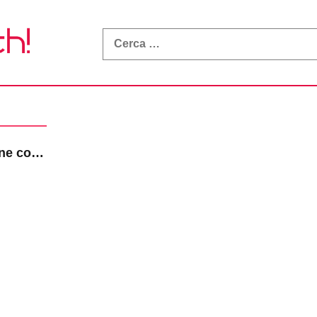
What
a
Math!
ne col