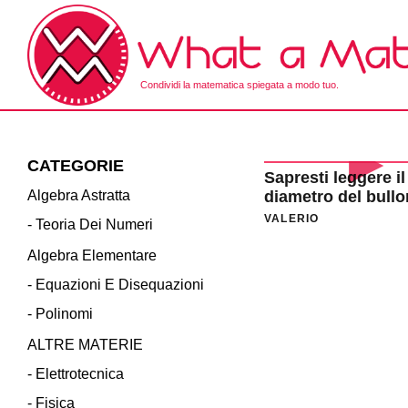
Skip
to
the
content
Condividi la matematica spiegata a modo tuo.
What a Math!
CATEGORIE
Sapresti leggere il
Algebra Astratta
diametro del bullo
CALIBRO?
VALERIO
- Teoria Dei Numeri
Algebra Elementare
- Equazioni E Disequazioni
- Polinomi
ALTRE MATERIE
- Elettrotecnica
- Fisica