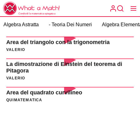
Skip
What
to
a
Condividi la matematica spiegata a
the
modo tuo.
What a
Math!
Algebra Astratta
- Teoria Dei Numeri
Algebra Element
content
Math!
Area del triangolo con la trigonometria
VALERIO
La dimostrazione di Einstein del teorema di
Pitagora
VALERIO
Area del quadrato curvilineo
QUIMATEMATICA