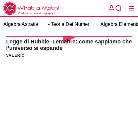
Skip
What
to
a
Condividi la matematica spiegata a
the
modo tuo.
What a
Math!
Algebra Astratta
- Teoria Dei Numeri
Algebra Element
content
Math!
Legge di Hubble–Lemaître: come sappiamo che
l’universo si espande
VALERIO