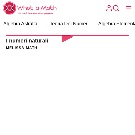
Skip
What
to
a
Condividi la matematica spiegata a
the
modo tuo.
What a
Math!
Algebra Astratta
- Teoria Dei Numeri
Algebra Element
content
Math!
I numeri naturali
MELISSA MATH