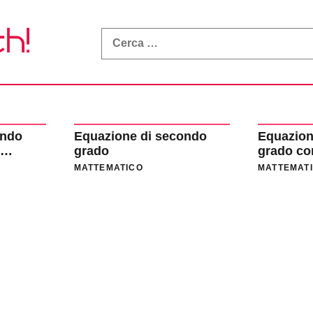
What
a
Math!
ondo
Equazione di secondo
Equazion
grado
grado con
e distinte
MATTEMATICO
MATTEMAT