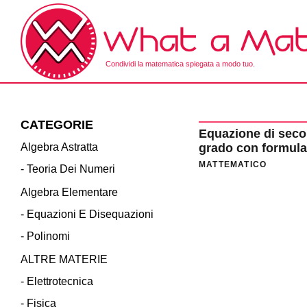
Skip
to
the
content
Condividi la matematica spiegata a modo tuo.
What a Math!
CATEGORIE
Equazione di sec
Algebra Astratta
grado con formula
risolutiva
MATTEMATICO
- Teoria Dei Numeri
Algebra Elementare
- Equazioni E Disequazioni
- Polinomi
ALTRE MATERIE
- Elettrotecnica
- Fisica