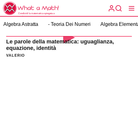
Skip
What
to
a
Condividi la matematica spiegata a
the
modo tuo.
What a
Math!
Algebra Astratta
- Teoria Dei Numeri
Algebra Element
content
Math!
Le parole della matematica: uguaglianza,
equazione, identità
VALERIO