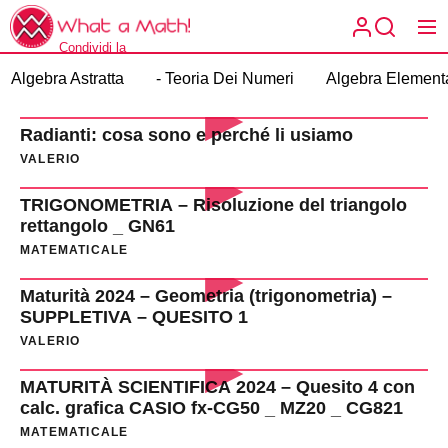
Skip
What
to
a
Condividi la
the
What a
Math!
matematica spiegata
Algebra Astratta
- Teoria Dei Numeri
Algebra Element
content
a modo tuo.
Math!
Radianti: cosa sono e perché li usiamo
VALERIO
TRIGONOMETRIA – Risoluzione del triangolo
rettangolo _ GN61
MATEMATICALE
Maturità 2024 – Geometria (trigonometria) –
SUPPLETIVA – QUESITO 1
VALERIO
MATURITÀ SCIENTIFICA 2024 – Quesito 4 con
calc. grafica CASIO fx-CG50 _ MZ20 _ CG821
MATEMATICALE