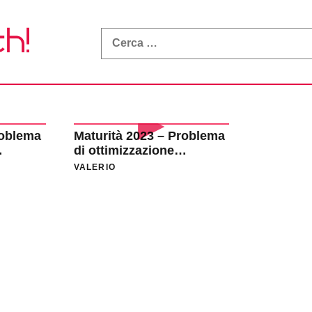
What
a
Math!
roblema
Maturità 2023 – Problema
di ottimizzazione
 –
(geometria nello spazio) –
VALERIO
–
QUESITO 4