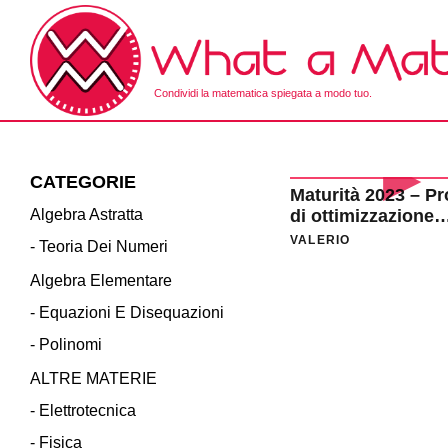
Skip
to
the
content
Condividi la matematica spiegata a modo tuo.
What a Math!
CATEGORIE
Maturità 2023 – P
Algebra Astratta
di ottimizzazione
(geometria spazio)
VALERIO
- Teoria Dei Numeri
STRAORDINARIA 
QUESITO 4
Algebra Elementare
- Equazioni E Disequazioni
- Polinomi
ALTRE MATERIE
- Elettrotecnica
- Fisica