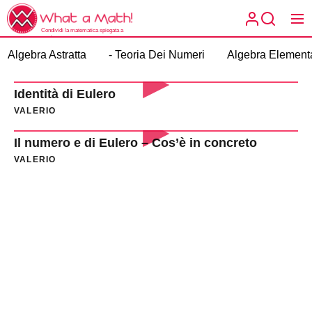
Skip
What
to
a
Condividi la matematica spiegata a
the
modo tuo.
What a
Math!
Algebra Astratta
- Teoria Dei Numeri
Algebra Element
content
Math!
Identità di Eulero
VALERIO
Il numero e di Eulero – Cos’è in concreto
VALERIO