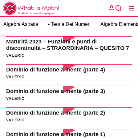
Skip
What
to
a
Condividi la matematica spiegata a
the
modo tuo.
What a
Math!
Algebra Astratta
- Teoria Dei Numeri
Algebra Element
content
Math!
Maturità 2023 – Funzioni e punti di
discontinuità – STRAORDINARIA – QUESITO 7
VALERIO
Dominio di funzione a mente (parte 4)
VALERIO
Dominio di funzione a mente (parte 3)
VALERIO
Dominio di funzione a mente (parte 2)
VALERIO
Dominio di funzione a mente (parte 1)