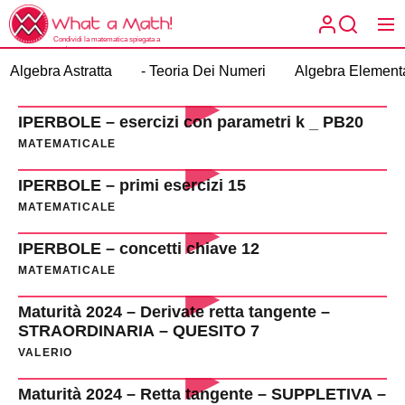
Skip
What
to
a
Condividi la matematica spiegata a
the
modo tuo.
What a
Math!
Algebra Astratta
- Teoria Dei Numeri
Algebra Element
content
Math!
IPERBOLE – esercizi con parametri k _ PB20
MATEMATICALE
IPERBOLE – primi esercizi 15
MATEMATICALE
IPERBOLE – concetti chiave 12
MATEMATICALE
Maturità 2024 – Derivate retta tangente –
STRAORDINARIA – QUESITO 7
VALERIO
Maturità 2024 – Retta tangente – SUPPLETIVA –