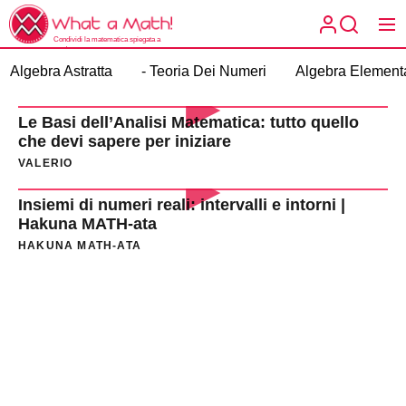
Skip
What
to
a
Condividi la matematica spiegata a
the
modo tuo.
What a
Math!
Algebra Astratta
- Teoria Dei Numeri
Algebra Element
content
Math!
Le Basi dell’Analisi Matematica: tutto quello
che devi sapere per iniziare
VALERIO
Insiemi di numeri reali: intervalli e intorni |
Hakuna MATH-ata
HAKUNA MATH-ATA