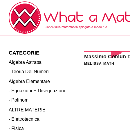
Skip
to
the
content
Condividi la matematica spiegata a modo tuo.
What a Math!
CATEGORIE
Massimo Comun D
Algebra Astratta
MELISSA MATH
- Teoria Dei Numeri
Algebra Elementare
- Equazioni E Disequazioni
- Polinomi
ALTRE MATERIE
- Elettrotecnica
- Fisica