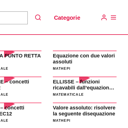
Categorie
Search
A PUNTO RETTA
Equazione con due valori
assoluti
CALE
MATHEPI
 – concetti
ELLISSE – funzioni
2
ricavabili dall’equazione
di un’ellisse _ EC25
CALE
MATEMATICALE
– concetti
Valore assoluto: risolvere
 EC12
la seguente disequazione
CALE
MATHEPI