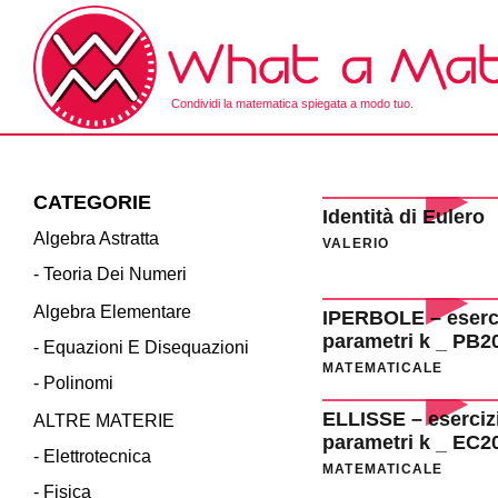
Skip
to
the
content
Condividi la matematica spiegata a modo tuo.
What a Math!
CATEGORIE
Identità di Eulero
Algebra Astratta
VALERIO
- Teoria Dei Numeri
Algebra Elementare
IPERBOLE – eserc
parametri k _ PB2
- Equazioni E Disequazioni
MATEMATICALE
- Polinomi
ELLISSE – eserciz
ALTRE MATERIE
parametri k _ EC2
- Elettrotecnica
MATEMATICALE
- Fisica