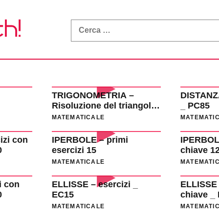
What
a
Math!
TRIGONOMETRIA –
DISTANZ
Risoluzione del triangolo
_ PC85
rettangolo _ GN61
MATEMATICALE
MATEMATI
izi con
IPERBOLE – primi
IPERBOLE
0
esercizi 15
chiave 1
MATEMATICALE
MATEMATI
i con
ELLISSE – esercizi _
ELLISSE 
0
EC15
chiave _
MATEMATICALE
MATEMATI