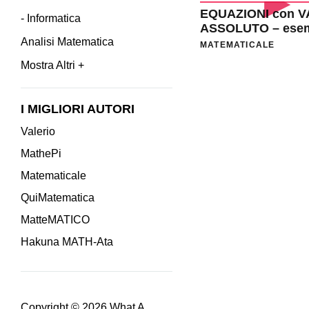
EQUAZIONI con 
- Informatica
ASSOLUTO – esem
Analisi Matematica
EV21
MATEMATICALE
Mostra Altri +
Paginazione
degli
I MIGLIORI AUTORI
articoli
Valerio
MathePi
Matematicale
QuiMatematica
MatteMATICO
Hakuna MATH-Ata
Copyright © 2026
What A