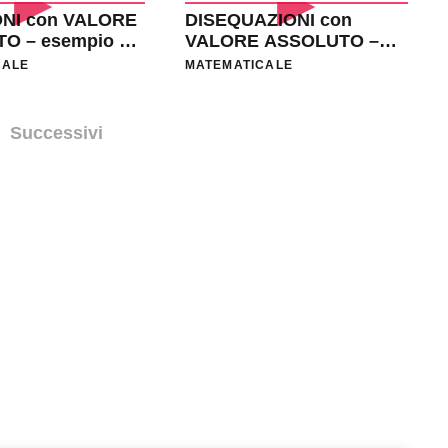
NI con VALORE
DISEQUAZIONI con
O – esempio 1 _
VALORE ASSOLUTO –
esempio _ EV51
CALE
MATEMATICALE
Successivi