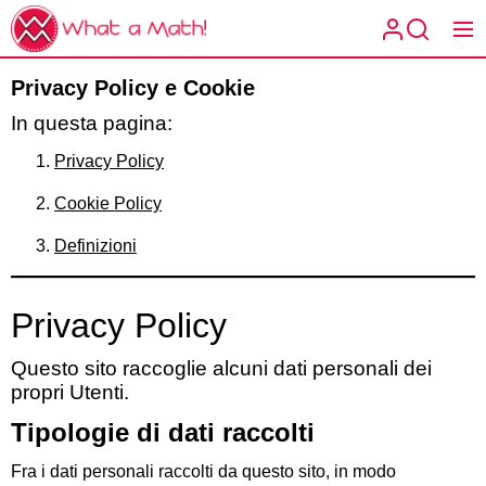
Skip
What
to
a
the
What a
Math!
Condivi
Privacy Policy e Cookie
content
Math!
In questa pagina:
Privacy Policy
Cookie Policy
Definizioni
matema
Privacy Policy
Questo sito raccoglie alcuni dati personali dei
propri Utenti.
Tipologie di dati raccolti
Fra i dati personali raccolti da questo sito, in modo