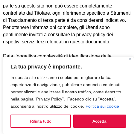
parte su questo sito non può essere completamente
controllato dal Titolare, ogni riferimento specifico a Strumenti
di Tracciamento di terza parte è da considerarsi indicativo.
Per ottenere informazioni complete, gli Utenti sono
gentilmente invitati a consultare la privacy policy dei
rispettivi servizi terzi elencati in questo documento.
Data l’oggettiva complessità di identificazione delle
tecnologie di tracciamento, gli Utenti sono invitati a
La tua privacy è importante.
contattare il Titolare qualora volessero ricevere ulteriori
In questo sito utilizziamo i cookie per migliorare la tua
informazioni in merito all’utilizzo di tali tecnologie su questo
esperienza di navigazione, pubblicare annunci o contenuti
sito.
personalizzati e analizzare il nostro traffico, come descritto
Definizioni
nella pagina "Privacy Policy". Facendo clic su "Accetta",
acconsenti al nostro utilizzo dei cookie.
Politica sui cookie
Dati personali (o dati)
Rifiuta tutto
Accetta
Costituisce dato personale qualunque informazione che,
direttamente o indirettamente, anche in collegamento con