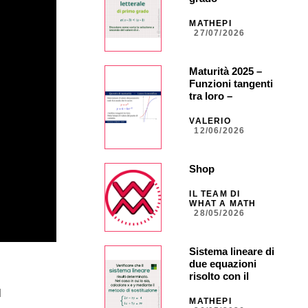
MATHEPI
27/07/2026
Maturità 2025 –
Funzioni tangenti
tra loro –
ORDINARIA –
Quesito 5
VALERIO
12/06/2026
Shop
IL TEAM DI
WHAT A MATH
28/05/2026
Sistema lineare di
due equazioni
risolto con il
metodo di
l
sostituzione
MATHEPI