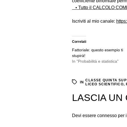
coefficiente binomiale perme
• Tutto il CALCOLO CO
Iscriviti al mio canale:
http
Correlati
Fattoriale: questo esempio ti
stupirà!
In "Probabilità e statistica"
CLASSE QUINTA SU
IN
LICEO SCIENTIFICO
,
LASCIA U
Devi essere
connesso
per 