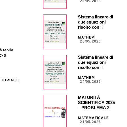
26/05/2026
Sistema lineare di
due equazioni
risolto con il
metodo di
riduzione
MATHEPI
25/05/2026
à teoria
O 8
Sistema lineare di
due equazioni
risolto con il
metodo di Cramer
MATHEPI
TTORIALE
,
24/05/2026
MATURITÀ
SCIENTIFICA 2025
– PROBLEMA 2 –
punto d) con calc.
grafica CASIO fx-
MATEMATICALE
21/05/2026
CG50 _ NA40 _