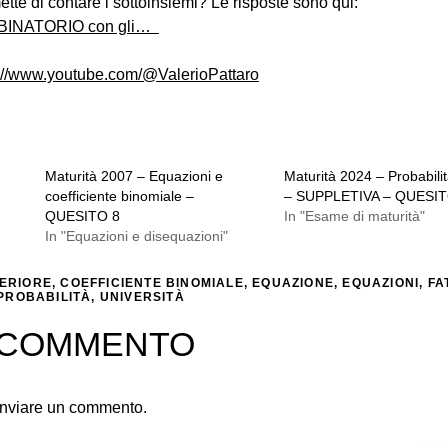
tte di contare i sottoinsiemi? Le risposte sono qui:
MBINATORIO con gli…
s://www.youtube.com/@ValerioPattaro
Maturità 2007 – Equazioni e
Maturità 2024 – Probabilit
coefficiente binomiale –
– SUPPLETIVA – QUESIT
QUESITO 8
In "Esame di maturità"
In "Equazioni e disequazioni"
PERIORE
,
COEFFICIENTE BINOMIALE
,
EQUAZIONE
,
EQUAZIONI
,
FA
PROBABILITÀ
,
UNIVERSITÀ
N COMMENTO
inviare un commento.