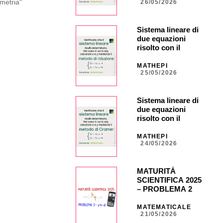
metria"
26/05/2026
Sistema lineare di
due equazioni
risolto con il
metodo di
riduzione
MATHEPI
25/05/2026
Sistema lineare di
due equazioni
risolto con il
metodo di Cramer
MATHEPI
24/05/2026
MATURITÀ
SCIENTIFICA 2025
– PROBLEMA 2 –
punto d) con calc.
grafica CASIO fx-
MATEMATICALE
21/05/2026
CG50 _ NA40 _