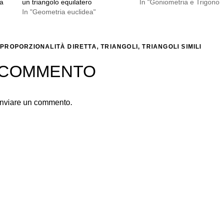
la
un triangolo equilatero
In "Goniometria e Trigono
In "Geometria euclidea"
,
PROPORZIONALITÀ DIRETTA
,
TRIANGOLI
,
TRIANGOLI SIMILI
N COMMENTO
inviare un commento.