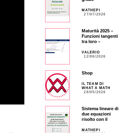
MATHEPI
27/07/2026
Maturità 2025 –
Funzioni tangenti
tra loro –
ORDINARIA –
Quesito 5
VALERIO
12/06/2026
Shop
IL TEAM DI
WHAT A MATH
28/05/2026
Sistema lineare di
due equazioni
risolto con il
metodo di
sostituzione
MATHEPI