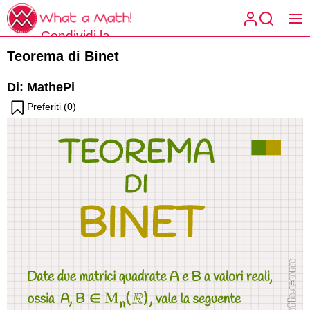
Skip
What
to
a
Condividi la
the
What a
Math!
matematica
Teorema di Binet
content
Math!
spiegata a
Di: MathePi
modo tuo.
Preferiti (
0
)