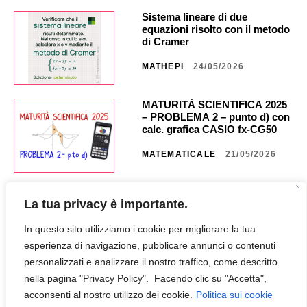
Sistema lineare di due
equazioni risolto con il metodo
di Cramer
MATHEPI
24/05/2026
MATURITÀ SCIENTIFICA 2025
– PROBLEMA 2 – punto d) con
calc. grafica CASIO fx-CG50 _
NA40 _ CG851
MATEMATICALE
21/05/2026
MATURITÀ SCIENTIFICA 2025
La tua privacy è importante.
– PROBLEMA 2 – punto c) con
calc. grafica CASIO fx CG50 _
In questo sito utilizziamo i cookie per migliorare la tua
NA35 _ CG849
MATEMATICALE
18/05/2026
esperienza di navigazione, pubblicare annunci o contenuti
personalizzati e analizzare il nostro traffico, come descritto
nella pagina "Privacy Policy". Facendo clic su "Accetta",
MATURITÀ SCIENTIFICA 2025
– PROBLEMA 2 – punto b) con
acconsenti al nostro utilizzo dei cookie.
Politica sui cookie
calc. grafica CASIO fx-CG50 _