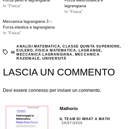
Forza peso e lagrangiana
Forza elettrostatica e
In "Fisica"
lagrangiana
In "Fisica"
Meccanica lagrangiana 3 –
Forza elastica e lagrangiana
In "Fisica"
ANALISI MATEMATICA
,
CLASSE QUINTA SUPERIORE
,
EULERO
,
FISICA MATEMATICA
,
LAGRANGE
,
IN
MECCANICA LAGRANGIANA
,
MECCANICA
RAZIONALE
,
UNIVERSITÀ
LASCIA UN COMMENTO
Devi essere
connesso
per inviare un commento.
Mathorio
IL TEAM DI WHAT A MATH
29/07/2026