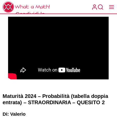
Skip
What
to
a
Condividi la
the
What a
Math!
content
matematica
Math!
spiegata a
modo tuo.
Maturità 2024 – Probabilità (tabella doppia
entrata) – STRAORDINARIA – QUESITO 2
Di: Valerio