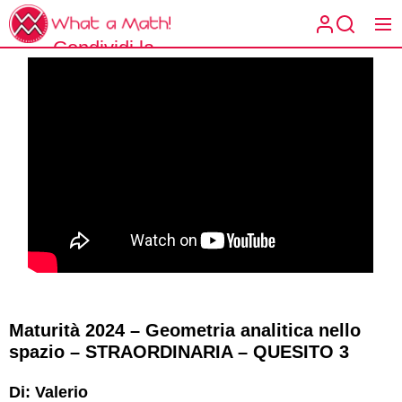
Skip
What
to
a
Condividi la
the
What a
Math!
matematica
content
Math!
spiegata a
modo tuo.
Maturità 2024 – Geometria analitica nello
spazio – STRAORDINARIA – QUESITO 3
Di: Valerio