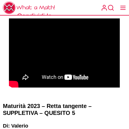
Skip
What
to
a
Condividi la
the
What a
Math!
content
matematica
Math!
spiegata a
modo tuo.
Maturità 2023 – Retta tangente –
SUPPLETIVA – QUESITO 5
Di: Valerio