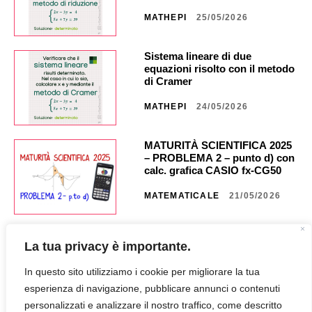
MATHEPI
25/05/2026
Sistema lineare di due
equazioni risolto con il metodo
di Cramer
MATHEPI
24/05/2026
MATURITÀ SCIENTIFICA 2025
– PROBLEMA 2 – punto d) con
calc. grafica CASIO fx-CG50 _
NA40 _ CG851
MATEMATICALE
21/05/2026
MATURITÀ SCIENTIFICA 2025
La tua privacy è importante.
– PROBLEMA 2 – punto c) con
calc. grafica CASIO fx CG50 _
In questo sito utilizziamo i cookie per migliorare la tua
NA35 _ CG849
MATEMATICALE
18/05/2026
esperienza di navigazione, pubblicare annunci o contenuti
personalizzati e analizzare il nostro traffico, come descritto