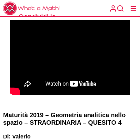
Skip
What
to
a
Condividi la
the
What a
Math!
content
matematica
Math!
spiegata a
modo tuo.
Maturità 2019 – Geometria analitica nello
spazio – STRAORDINARIA – QUESITO 4
Di: Valerio