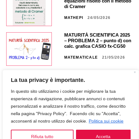
equazioni risolto con il metodo
di Cramer
MATHEPI
24/05/2026
MATURITÀ SCIENTIFICA 2025
– PROBLEMA 2 – punto d) con
calc. grafica CASIO fx-CG50 _
NA40 _ CG851
MATEMATICALE
21/05/2026
MATURITÀ SCIENTIFICA 2025
La tua privacy è importante.
– PROBLEMA 2 – punto c) con
calc. grafica CASIO fx CG50 _
In questo sito utilizziamo i cookie per migliorare la tua
NA35 _ CG849
MATEMATICALE
18/05/2026
esperienza di navigazione, pubblicare annunci o contenuti
personalizzati e analizzare il nostro traffico, come descritto
nella pagina "Privacy Policy". Facendo clic su "Accetta",
MATURITÀ SCIENTIFICA 2025
– PROBLEMA 2 – punto b) con
acconsenti al nostro utilizzo dei cookie.
Politica sui cookie
calc. grafica CASIO fx-CG50 _
NA30 _ CG847
Rifiuta tutto
Accetta
MATEMATICALE
12/05/2026