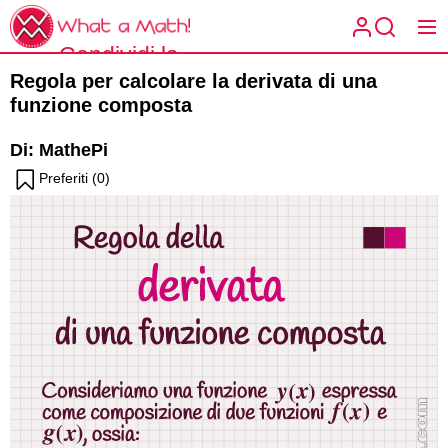
Skip
What
to
a
Condividi la
the
What a
Math!
Regola per calcolare la derivata di una
content
matematica
Math!
funzione composta
spiegata a
Di: MathePi
modo tuo.
Preferiti (
0
)