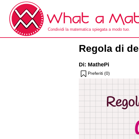
Skip
to
the
content
Condividi la matematica spiegata a modo tuo.
What a Math!
Regola di de
Di: MathePi
Preferiti (
0
)