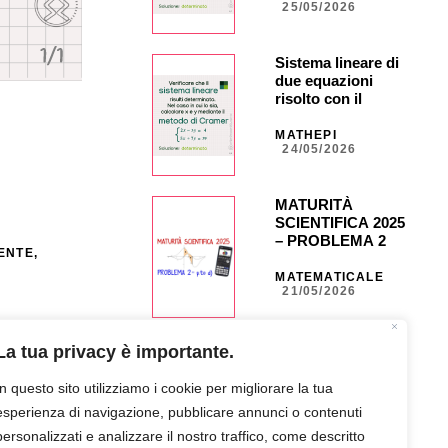
25/05/2026
Sistema lineare di
due equazioni
risolto con il
metodo di Cramer
MATHEPI
24/05/2026
MATURITÀ
SCIENTIFICA 2025
– PROBLEMA 2 –
IENTE
,
punto d) con calc.
grafica CASIO fx-
MATEMATICALE
21/05/2026
CG50 _ NA40 _
CG851
MATURITÀ
La tua privacy è importante.
SCIENTIFICA 2025
– PROBLEMA 2 –
In questo sito utilizziamo i cookie per migliorare la tua
punto c) con calc.
esperienza di navigazione, pubblicare annunci o contenuti
grafica CASIO fx
MATEMATICALE
18/05/2026
CG50 _ NA35 _
personalizzati e analizzare il nostro traffico, come descritto