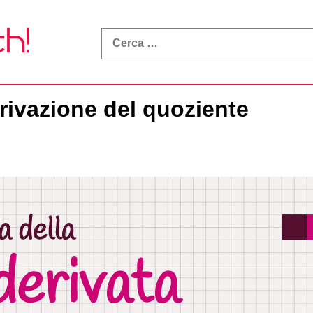
What
a
Math!
rivazione del quoziente