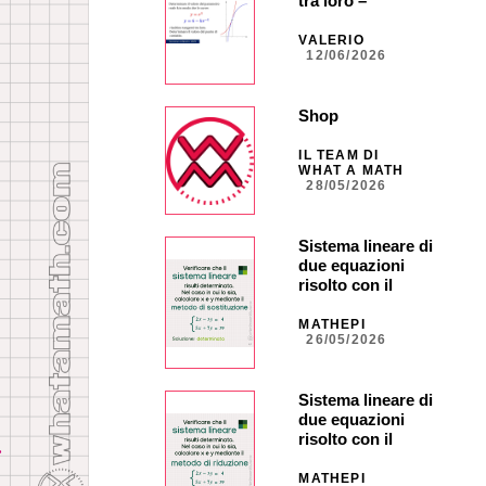
tra loro –
ORDINARIA –
Quesito 5
VALERIO
12/06/2026
Shop
IL TEAM DI
WHAT A MATH
28/05/2026
Sistema lineare di
due equazioni
risolto con il
metodo di
sostituzione
MATHEPI
26/05/2026
Sistema lineare di
due equazioni
risolto con il
metodo di
riduzione
MATHEPI