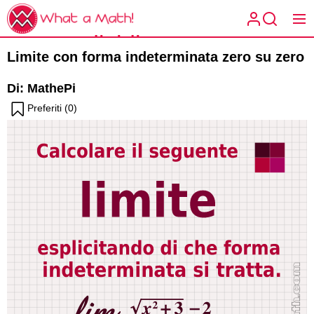
Skip
What
to
a
Condividi
the
What a
Math!
Limite con forma indeterminata zero su zero
content
Math!
la
Di: MathePi
matematica
Preferiti (
0
)
spiegata a
modo tuo.