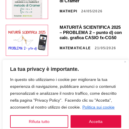
di Cramer
MATHEPI
24/05/2026
MATURITÀ SCIENTIFICA 2025
– PROBLEMA 2 – punto d) con
calc. grafica CASIO fx-CG50 _
NA40 _ CG851
MATEMATICALE
21/05/2026
MATURITÀ SCIENTIFICA 2025
La tua privacy è importante.
– PROBLEMA 2 – punto c) con
calc. grafica CASIO fx CG50 _
In questo sito utilizziamo i cookie per migliorare la tua
NA35 _ CG849
MATEMATICALE
18/05/2026
esperienza di navigazione, pubblicare annunci o contenuti
personalizzati e analizzare il nostro traffico, come descritto
nella pagina "Privacy Policy". Facendo clic su "Accetta",
MATURITÀ SCIENTIFICA 2025
– PROBLEMA 2 – punto b) con
acconsenti al nostro utilizzo dei cookie.
Politica sui cookie
calc. grafica CASIO fx-CG50 _
NA30 _ CG847
Rifiuta tutto
Accetta
MATEMATICALE
12/05/2026