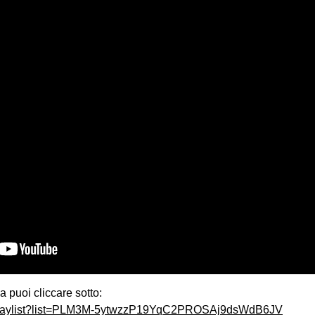
a puoi cliccare sotto:
/playlist?list=PLM3M-5ytwzzP19YqC2PROSAj9dsWdB6JV