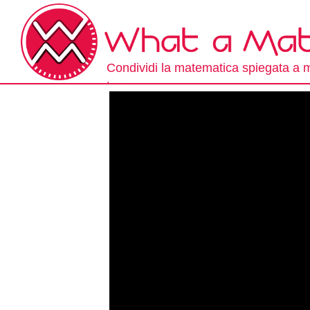
Skip
to
the
content
Condividi la matematica spiegata a
tuo.
What a Math!