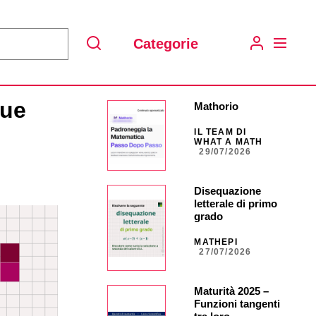
Categorie
Search
due
Mathorio
IL TEAM DI
WHAT A MATH
29/07/2026
Disequazione
letterale di primo
grado
MATHEPI
27/07/2026
Maturità 2025 –
Funzioni tangenti