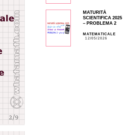
CG849
MATURITÀ
SCIENTIFICA 2025
– PROBLEMA 2 –
punto b) con calc.
grafica CASIO fx-
MATEMATICALE
12/05/2026
CG50 _ NA30 _
CG847