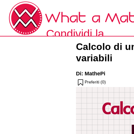
Skip
to
the
content
Condividi la
What a Math!
Calcolo di u
matematica
variabili
spiegata a modo
Di: MathePi
tuo.
Preferiti (
0
)