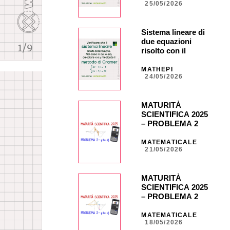
25/05/2026
Sistema lineare di
due equazioni
risolto con il
metodo di Cramer
MATHEPI
24/05/2026
MATURITÀ
SCIENTIFICA 2025
– PROBLEMA 2 –
punto d) con calc.
grafica CASIO fx-
MATEMATICALE
21/05/2026
CG50 _ NA40 _
CG851
MATURITÀ
SCIENTIFICA 2025
– PROBLEMA 2 –
punto c) con calc.
grafica CASIO fx
MATEMATICALE
18/05/2026
CG50 _ NA35 _