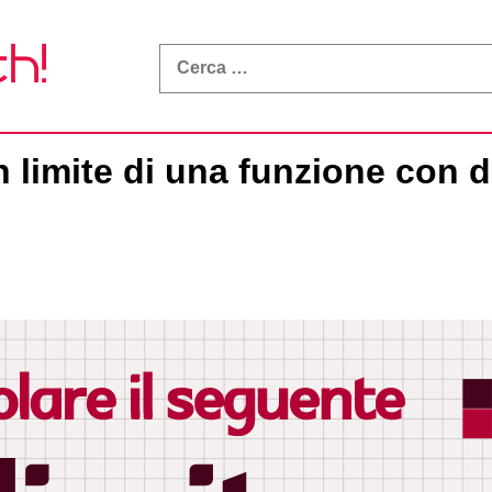
What
a
Math!
n limite di una funzione con 