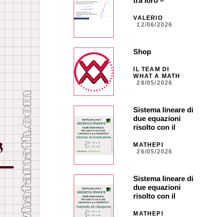
tra loro –
ORDINARIA –
Quesito 5
VALERIO
12/06/2026
Shop
IL TEAM DI
WHAT A MATH
28/05/2026
Sistema lineare di
due equazioni
risolto con il
metodo di
sostituzione
MATHEPI
26/05/2026
Sistema lineare di
due equazioni
risolto con il
metodo di
riduzione
MATHEPI