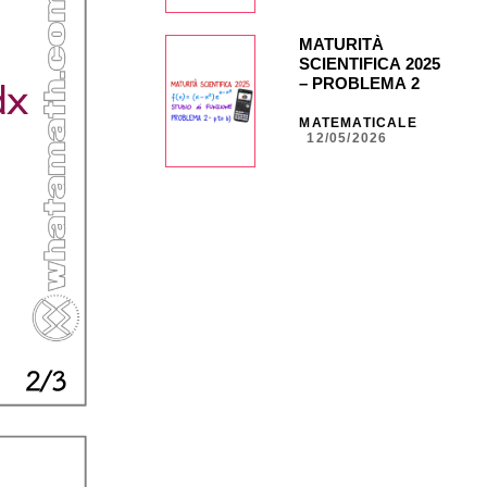
CG849
MATURITÀ
SCIENTIFICA 2025
– PROBLEMA 2 –
punto b) con calc.
grafica CASIO fx-
MATEMATICALE
12/05/2026
CG50 _ NA30 _
CG847