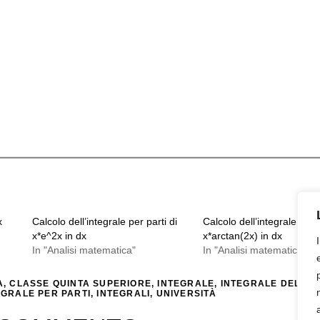
x
Calcolo dell’integrale per parti di
Calcolo dell’integrale indef
x*e^2x in dx
x*arctan(2x) in dx
In "Analisi matematica"
In "Analisi matematica"
A
,
CLASSE QUINTA SUPERIORE
,
INTEGRALE
,
INTEGRALE DELLA 
EGRALE PER PARTI
,
INTEGRALI
,
UNIVERSITÀ