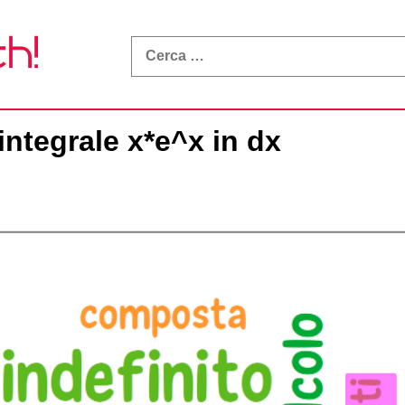
What
a
Math!
integrale x*e^x in dx