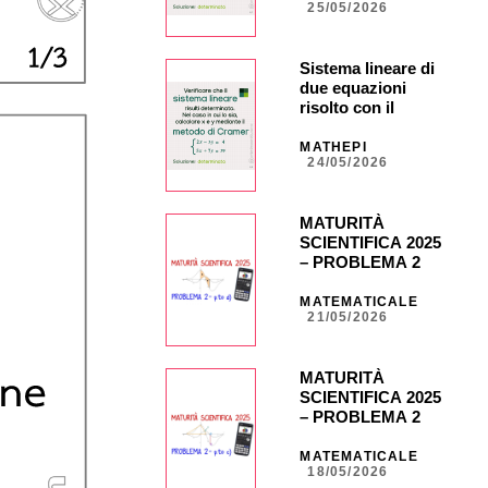
25/05/2026
Sistema lineare di
due equazioni
risolto con il
metodo di Cramer
MATHEPI
24/05/2026
MATURITÀ
SCIENTIFICA 2025
– PROBLEMA 2 –
punto d) con calc.
grafica CASIO fx-
MATEMATICALE
21/05/2026
CG50 _ NA40 _
CG851
MATURITÀ
SCIENTIFICA 2025
– PROBLEMA 2 –
punto c) con calc.
grafica CASIO fx
MATEMATICALE
18/05/2026
CG50 _ NA35 _