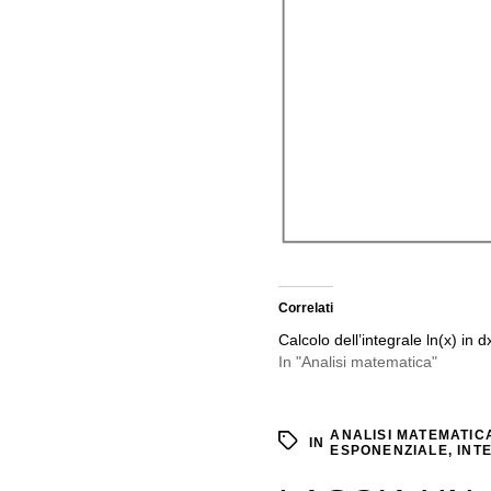
Correlati
Calcolo dell’integrale ln(x) in d
In "Analisi matematica"
ANALISI MATEMATIC
IN
ESPONENZIALE
,
INT