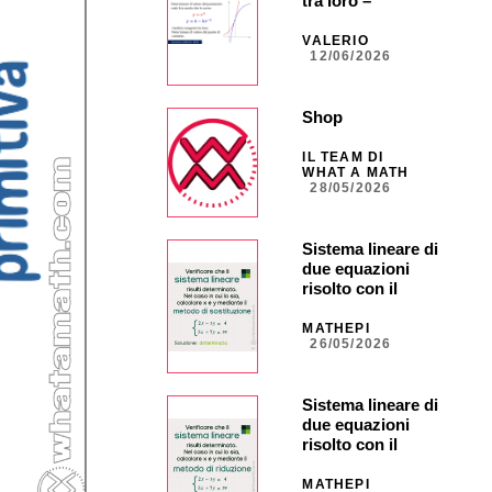
tra loro –
ORDINARIA –
Quesito 5
VALERIO
12/06/2026
Shop
IL TEAM DI
WHAT A MATH
28/05/2026
Sistema lineare di
due equazioni
risolto con il
metodo di
sostituzione
MATHEPI
26/05/2026
Sistema lineare di
due equazioni
risolto con il
metodo di
riduzione
MATHEPI