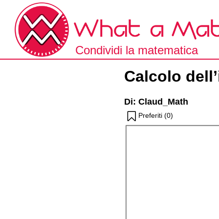
Skip
to
the
content
Condividi la matematica
What a Math!
spiegata a modo tuo.
Calcolo dell’
Di: Claud_Math
Preferiti (
0
)