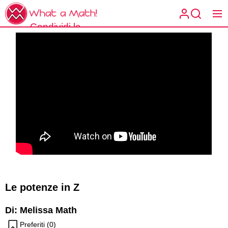
Skip
What
to
a
Condividi la
the
What a
Math!
matematica
content
Math!
spiegata a
modo tuo.
Le potenze in Z
Di: Melissa Math
Preferiti (
0
)