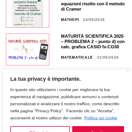
equazioni risolto con il metodo
di Cramer
MATHEPI
24/05/2026
MATURITÀ SCIENTIFICA 2025
– PROBLEMA 2 – punto d) con
calc. grafica CASIO fx-CG50 _
NA40 _ CG851
MATEMATICALE
21/05/2026
MATURITÀ SCIENTIFICA 2025
La tua privacy è importante.
– PROBLEMA 2 – punto c) con
calc. grafica CASIO fx CG50 _
In questo sito utilizziamo i cookie per migliorare la tua
NA35 _ CG849
MATEMATICALE
18/05/2026
esperienza di navigazione, pubblicare annunci o contenuti
personalizzati e analizzare il nostro traffico, come descritto
nella pagina "Privacy Policy". Facendo clic su "Accetta",
MATURITÀ SCIENTIFICA 2025
– PROBLEMA 2 – punto b) con
acconsenti al nostro utilizzo dei cookie.
Politica sui cookie
calc. grafica CASIO fx-CG50 _
NA30 _ CG847