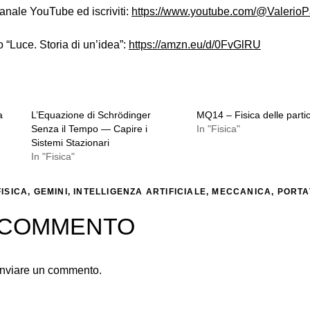
 canale YouTube ed iscriviti:
https://www.youtube.com/@ValerioP
o “Luce. Storia di un’idea”:
https://amzn.eu/d/0FvGlRU
a
L’Equazione di Schrödinger
MQ14 – Fisica delle partic
Senza il Tempo — Capire i
In "Fisica"
Sistemi Stazionari
In "Fisica"
FISICA
,
GEMINI
,
INTELLIGENZA ARTIFICIALE
,
MECCANICA
,
PORTA
N COMMENTO
inviare un commento.