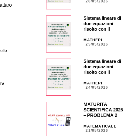
26/05/2026
attaro
Sistema lineare di
due equazioni
risolto con il
metodo di
riduzione
MATHEPI
25/05/2026
elle
Sistema lineare di
due equazioni
risolto con il
metodo di Cramer
MATHEPI
TA
24/05/2026
MATURITÀ
SCIENTIFICA 2025
– PROBLEMA 2 –
punto d) con calc.
grafica CASIO fx-
MATEMATICALE
21/05/2026
CG50 _ NA40 _