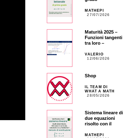
MATHEPI
27/07/2026
Maturità 2025 –
Funzioni tangenti
tra loro –
ORDINARIA –
Quesito 5
VALERIO
12/06/2026
Shop
IL TEAM DI
WHAT A MATH
28/05/2026
Sistema lineare di
due equazioni
risolto con il
metodo di
sostituzione
MATHEPI