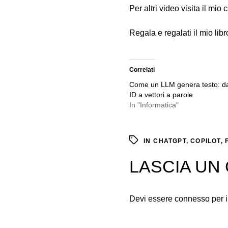
Per altri video visita il mio
Regala e regalati il mio libr
Correlati
Come un LLM genera testo: d
ID a vettori a parole
In "Informatica"
IN
CHATGPT
,
COPILOT
,
LASCIA U
Devi essere
connesso
per 