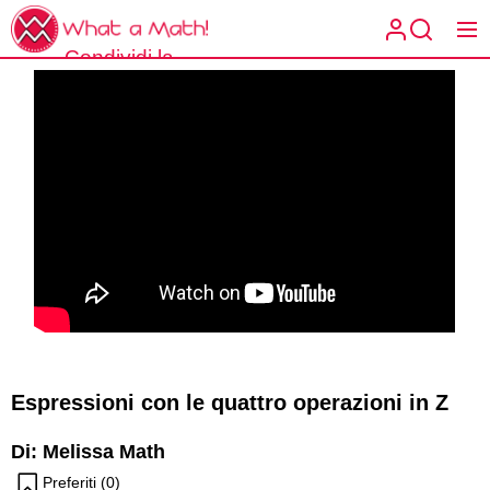
Skip
What
to
a
Condividi la
the
What a
Math!
matematica
content
Math!
spiegata a
modo tuo.
Espressioni con le quattro operazioni in Z
Di: Melissa Math
Preferiti (
0
)