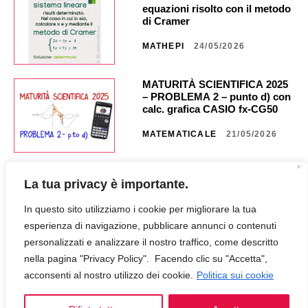
equazioni risolto con il metodo
di Cramer
MATHEPI
24/05/2026
MATURITÀ SCIENTIFICA 2025
– PROBLEMA 2 – punto d) con
calc. grafica CASIO fx-CG50 _
NA40 _ CG851
MATEMATICALE
21/05/2026
MATURITÀ SCIENTIFICA 2025
La tua privacy è importante.
– PROBLEMA 2 – punto c) con
calc. grafica CASIO fx CG50 _
In questo sito utilizziamo i cookie per migliorare la tua
NA35 _ CG849
MATEMATICALE
18/05/2026
esperienza di navigazione, pubblicare annunci o contenuti
personalizzati e analizzare il nostro traffico, come descritto
nella pagina "Privacy Policy". Facendo clic su "Accetta",
MATURITÀ SCIENTIFICA 2025
– PROBLEMA 2 – punto b) con
acconsenti al nostro utilizzo dei cookie.
Politica sui cookie
calc. grafica CASIO fx-CG50 _
NA30 _ CG847