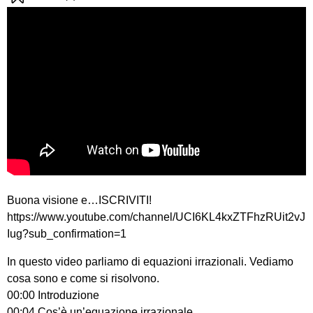
Buona visione e…ISCRIVITI!
https://www.youtube.com/channel/UCI6KL4kxZTFhzRUit2vJ
Iug?sub_confirmation=1
In questo video parliamo di equazioni irrazionali. Vediamo
cosa sono e come si risolvono.
00:00 Introduzione
00:04 Cos’è un’equazione irrazionale