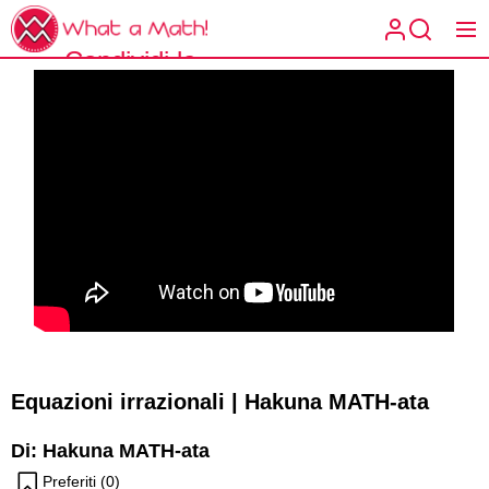
Skip
What
to
a
Condividi la
the
What a
Math!
content
matematica
Math!
spiegata a
modo tuo.
Equazioni irrazionali | Hakuna MATH-ata
Di: Hakuna MATH-ata
Preferiti (
0
)