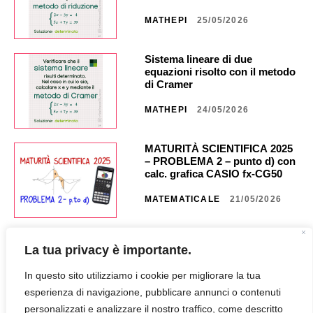
MATHEPI
25/05/2026
Sistema lineare di due
equazioni risolto con il metodo
di Cramer
MATHEPI
24/05/2026
MATURITÀ SCIENTIFICA 2025
– PROBLEMA 2 – punto d) con
calc. grafica CASIO fx-CG50 _
NA40 _ CG851
MATEMATICALE
21/05/2026
MATURITÀ SCIENTIFICA 2025
La tua privacy è importante.
– PROBLEMA 2 – punto c) con
calc. grafica CASIO fx CG50 _
In questo sito utilizziamo i cookie per migliorare la tua
NA35 _ CG849
MATEMATICALE
18/05/2026
esperienza di navigazione, pubblicare annunci o contenuti
personalizzati e analizzare il nostro traffico, come descritto