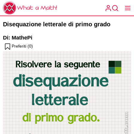
Skip
What
to
a
Condividi la
the
What a
Math!
Disequazione letterale di primo grado
content
Math!
matematica
Di: MathePi
Preferiti (
0
)
spiegata a
modo tuo.