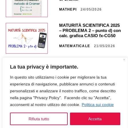
MATHEPI
24/05/2026
MATURITÀ SCIENTIFICA 2025
– PROBLEMA 2 – punto d) con
calc. grafica CASIO fx-CG50 _
NA40 _ CG851
MATEMATICALE
21/05/2026
MATURITÀ SCIENTIFICA 2025
La tua privacy è importante.
– PROBLEMA 2 – punto c) con
calc. grafica CASIO fx CG50 _
In questo sito utilizziamo i cookie per migliorare la tua
NA35 _ CG849
MATEMATICALE
18/05/2026
esperienza di navigazione, pubblicare annunci o contenuti
personalizzati e analizzare il nostro traffico, come descritto
nella pagina "Privacy Policy". Facendo clic su "Accetta",
MATURITÀ SCIENTIFICA 2025
– PROBLEMA 2 – punto b) con
acconsenti al nostro utilizzo dei cookie.
Politica sui cookie
calc. grafica CASIO fx-CG50 _
NA30 _ CG847
Rifiuta tutto
Accetta
MATEMATICALE
12/05/2026