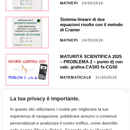
MATHEPI
25/05/2026
Sistema lineare di due
equazioni risolto con il metodo
di Cramer
MATHEPI
24/05/2026
MATURITÀ SCIENTIFICA 2025
– PROBLEMA 2 – punto d) con
calc. grafica CASIO fx-CG50 _
NA40 _ CG851
MATEMATICALE
21/05/2026
MATURITÀ SCIENTIFICA 2025
La tua privacy è importante.
– PROBLEMA 2 – punto c) con
calc. grafica CASIO fx CG50 _
In questo sito utilizziamo i cookie per migliorare la tua
NA35 _ CG849
MATEMATICALE
18/05/2026
esperienza di navigazione, pubblicare annunci o contenuti
personalizzati e analizzare il nostro traffico, come descritto