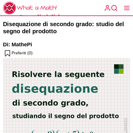
Skip
What
to
a
Condividi la
the
What a
Math!
Disequazione di secondo grado: studio del
content
matematica
Math!
segno del prodotto
spiegata a
Di: MathePi
Preferiti (
0
)
modo tuo.