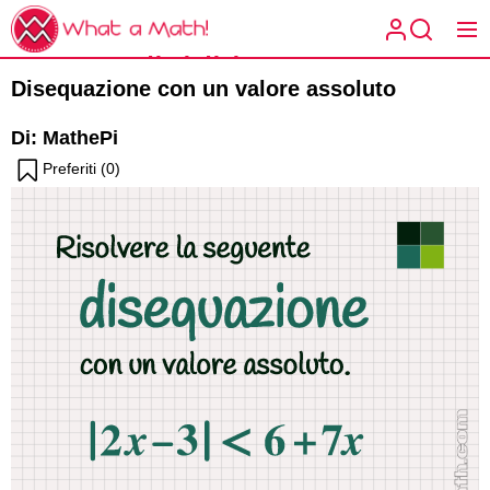
Skip
What
to
a
Condividi la
the
What a
Math!
Disequazione con un valore assoluto
content
Math!
matematica
Di: MathePi
Preferiti (
0
)
spiegata a
modo tuo.