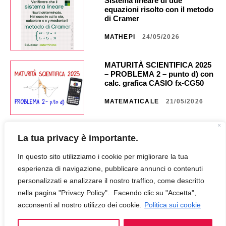
Sistema lineare di due
equazioni risolto con il metodo
di Cramer
MATHEPI
24/05/2026
MATURITÀ SCIENTIFICA 2025
– PROBLEMA 2 – punto d) con
calc. grafica CASIO fx-CG50 _
NA40 _ CG851
MATEMATICALE
21/05/2026
MATURITÀ SCIENTIFICA 2025
La tua privacy è importante.
– PROBLEMA 2 – punto c) con
calc. grafica CASIO fx CG50 _
In questo sito utilizziamo i cookie per migliorare la tua
NA35 _ CG849
MATEMATICALE
18/05/2026
esperienza di navigazione, pubblicare annunci o contenuti
personalizzati e analizzare il nostro traffico, come descritto
nella pagina "Privacy Policy". Facendo clic su "Accetta",
MATURITÀ SCIENTIFICA 2025
– PROBLEMA 2 – punto b) con
acconsenti al nostro utilizzo dei cookie.
Politica sui cookie
calc. grafica CASIO fx-CG50 _
NA30 _ CG847