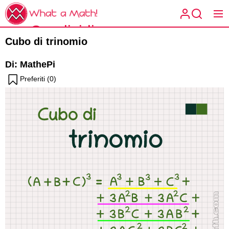
Skip
What
to
a
Condividi
the
What a
Math!
Cubo di trinomio
content
la
Math!
Di: MathePi
matematica
Preferiti (
0
)
spiegata a
modo tuo.