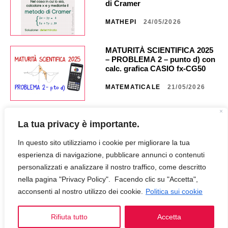
di Cramer
MATHEPI
24/05/2026
MATURITÀ SCIENTIFICA 2025
– PROBLEMA 2 – punto d) con
calc. grafica CASIO fx-CG50 _
NA40 _ CG851
MATEMATICALE
21/05/2026
MATURITÀ SCIENTIFICA 2025
La tua privacy è importante.
– PROBLEMA 2 – punto c) con
calc. grafica CASIO fx CG50 _
In questo sito utilizziamo i cookie per migliorare la tua
NA35 _ CG849
MATEMATICALE
18/05/2026
esperienza di navigazione, pubblicare annunci o contenuti
personalizzati e analizzare il nostro traffico, come descritto
nella pagina "Privacy Policy". Facendo clic su "Accetta",
MATURITÀ SCIENTIFICA 2025
– PROBLEMA 2 – punto b) con
acconsenti al nostro utilizzo dei cookie.
Politica sui cookie
calc. grafica CASIO fx-CG50 _
NA30 _ CG847
Rifiuta tutto
Accetta
MATEMATICALE
12/05/2026