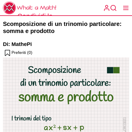
Skip
What
to
a
Condividi la
the
What a
Math!
Scomposizione di un trinomio particolare:
content
matematica
Math!
somma e prodotto
spiegata a
Di: MathePi
modo tuo.
Preferiti (
0
)