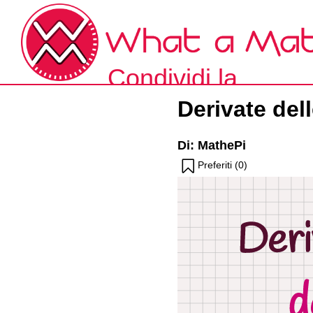
Skip
to
the
content
Condividi la
What a Math!
Derivate del
matematica spieg
Di: MathePi
a modo tuo.
Preferiti (
0
)