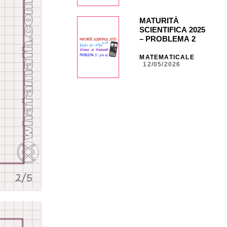
CG849
MATURITÀ
SCIENTIFICA 2025
– PROBLEMA 2 –
punto b) con calc.
grafica CASIO fx-
MATEMATICALE
12/05/2026
CG50 _ NA30 _
CG847