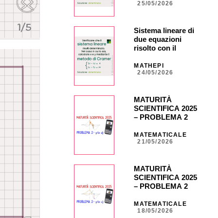
25/05/2026
Sistema lineare di
due equazioni
risolto con il
metodo di Cramer
MATHEPI
24/05/2026
MATURITÀ
SCIENTIFICA 2025
– PROBLEMA 2 –
punto d) con calc.
grafica CASIO fx-
MATEMATICALE
21/05/2026
CG50 _ NA40 _
CG851
MATURITÀ
SCIENTIFICA 2025
– PROBLEMA 2 –
punto c) con calc.
grafica CASIO fx
MATEMATICALE
18/05/2026
CG50 _ NA35 _