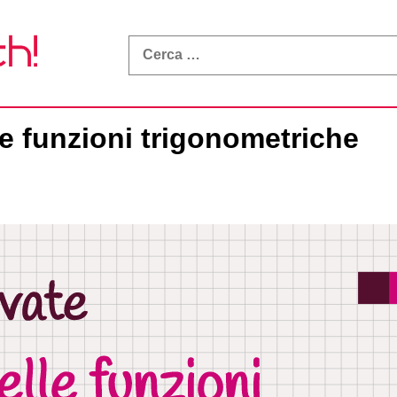
What
a
Math!
le funzioni trigonometriche
ata