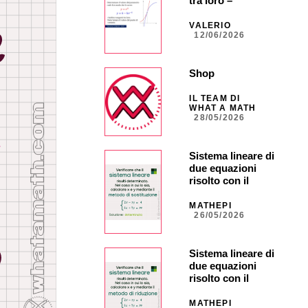
tra loro –
ORDINARIA –
Quesito 5
VALERIO
12/06/2026
Shop
IL TEAM DI
WHAT A MATH
28/05/2026
Sistema lineare di
due equazioni
risolto con il
metodo di
sostituzione
MATHEPI
26/05/2026
Sistema lineare di
due equazioni
risolto con il
metodo di
riduzione
MATHEPI